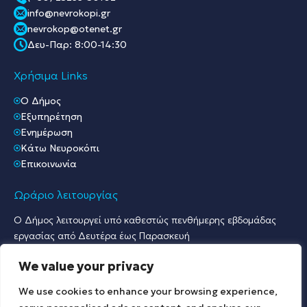
info@nevrokopi.gr
nevrokop@otenet.gr
Δευ-Παρ: 8:00-14:30
Χρήσιμα Links
O Δήμος
Εξυπηρέτηση
Ενημέρωση
Κάτω Νευροκόπι
Επικοινωνία
Ωράριο λειτουργίας
Ο Δήμος λειτουργεί υπό καθεστώς πενθήμερης εβδομάδας
εργασίας από Δευτέρα έως Παρασκευή
Ωράριο Υποδοχής Κοινού & Εξυπηρέτησης Πολιτών
We value your privacy
Γραφείο Πρωτοκόλλου & Γραφεία Υποδοχής Πολιτών:
Δευτέρα έως Παρασκευή: 07:30 – 15:30.
We use cookies to enhance your browsing experience,
Λοιπές Υπηρεσίες: