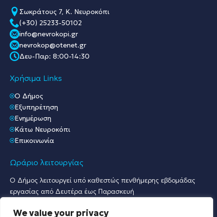
Σωκράτους 7, Κ. Νευροκόπι
(+30) 25233-50102
info@nevrokopi.gr
nevrokop@otenet.gr
Δευ-Παρ: 8:00-14:30
Χρήσιμα Links
O Δήμος
Εξυπηρέτηση
Ενημέρωση
Κάτω Νευροκόπι
Επικοινωνία
Ωράριο λειτουργίας
Ο Δήμος λειτουργεί υπό καθεστώς πενθήμερης εβδομάδας
εργασίας από Δευτέρα έως Παρασκευή
Ωράριο Υποδοχής Κοινού & Εξυπηρέτησης Πολιτών
We value your privacy
Γραφείο Πρωτοκόλλου & Γραφεία Υποδοχής Πολιτών: