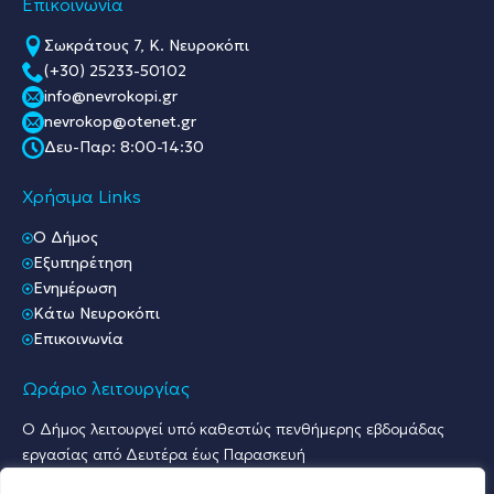
Επικοινωνία
Σωκράτους 7, Κ. Νευροκόπι
(+30) 25233-50102
info@nevrokopi.gr
nevrokop@otenet.gr
Δευ-Παρ: 8:00-14:30
Χρήσιμα Links
O Δήμος
Εξυπηρέτηση
Ενημέρωση
Κάτω Νευροκόπι
Επικοινωνία
Ωράριο λειτουργίας
Ο Δήμος λειτουργεί υπό καθεστώς πενθήμερης εβδομάδας
εργασίας από Δευτέρα έως Παρασκευή
Ωράριο Υποδοχής Κοινού & Εξυπηρέτησης Πολιτών