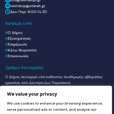
nevrokop@otenet.gr
Δευ-Παρ: 8:00-14:30
Χρήσιμα Links
O Δήμος
Εξυπηρέτηση
Ενημέρωση
Κάτω Νευροκόπι
Επικοινωνία
Ωράριο λειτουργίας
Ο Δήμος λειτουργεί υπό καθεστώς πενθήμερης εβδομάδας
εργασίας από Δευτέρα έως Παρασκευή
Ωράριο Υποδοχής Κοινού & Εξυπηρέτησης Πολιτών
We value your privacy
Γραφείο Πρωτοκόλλου & Γραφεία Υποδοχής Πολιτών:
Δευτέρα έως Παρασκευή: 07:30 – 15:30.
We use cookies to enhance your browsing experience,
Λοιπές Υπηρεσίες:
serve personalised ads or content, and analyse our
Δευτέρα έως Παρασκευή: 09:00 – 15:00.