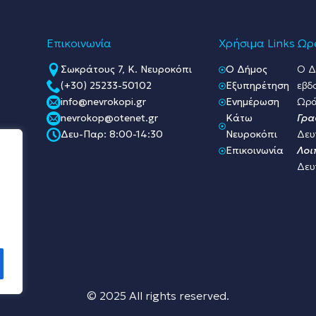
Επικοινωνία
Χρήσιμα Links
Ωρά
Σωκράτους 7, Κ. Νευροκόπι
O Δήμος
Ο Δ
(+30) 25233-50102
Εξυπηρέτηση
εβδ
info@nevrokopi.gr
Ενημέρωση
Ωρά
nevrokop@otenet.gr
Κάτω
Γρα
Δευ-Παρ: 8:00-14:30
Νευροκόπι
Δευ
Επικοινωνία
Λοι
Δευ
© 2025 All rights reserved.